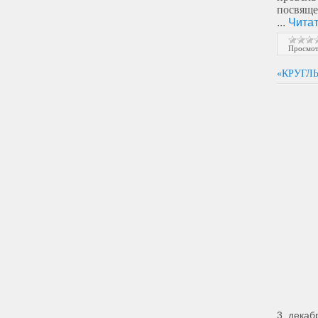
посвяще
...
Читат
Просмот
«КРУГЛ
3 декаб