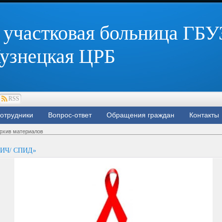
участковая больница ГБУ
узнецкая ЦРБ
RSS
отрудники
Вопрос-ответ
Обращения граждан
Контакты
рхив материалов
ИЧ/ СПИД»