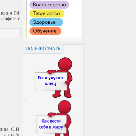
анения РФ
эстафете и
ПОЛЕЗНО ЗНАТЬ
нина О.И.
завтра!»,