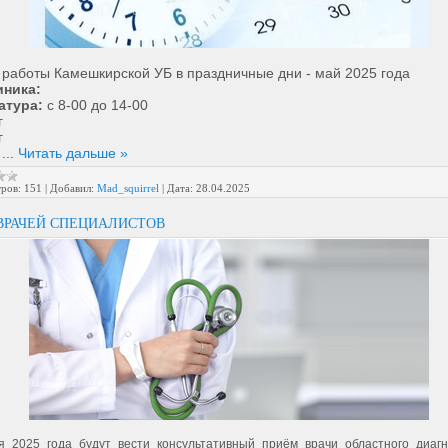
 работы Камешкирской УБ в праздничные дни - май 2025 года
ника:
атура:
с 8-00 до 14-00
г
г
5
...
Читать дальше »
ров:
151
|
Добавил:
Mad_squirrel
|
Дата:
28.04.2025
ВРАЧЕЙ СПЕЦИАЛИСТОВ
я 2025 года будут вести консультативный приём врачи областного диагн