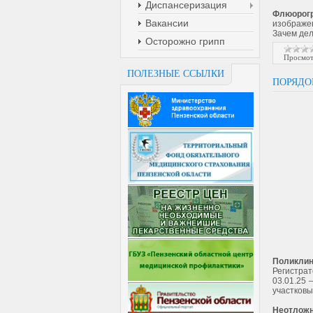
Диспансеризация
Флюорог
Вакансии
изображен
Зачем де
Осторожно грипп
Просмот
ПОЛЕЗНЫЕ ССЫЛКИ
ПОРЯДО
Поликлин
Регистрато
03.01.25
участковы
Неотлож