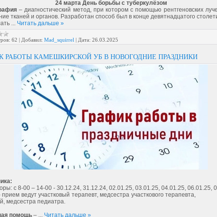
24 марта День борьбы с туберкулёзом
рафия
– диагностический метод, при котором с помощью рентгеновских луч
ие тканей и органов. Разработан способ был в конце девятнадцатого столет
лать
...
Читать дальше »
ров:
62
|
Добавил:
Mad_squirrel
|
Дата:
26.03.2025
К РАБОТЫ КАМЕШКИРСКОЙ УБ В НОВОГОДНИЕ ПРАЗДНИКИ
ика:
ры: с 8-00 – 14-00 - 30.12.24, 31.12.24, 02.01.25, 03.01.25, 04.01.25, 06.01.25, 0
 – прием ведут участковый терапевт, медсестра участкового терапевт
й, медсестра педиатра.
ная помощь
–
...
Читать дальше »