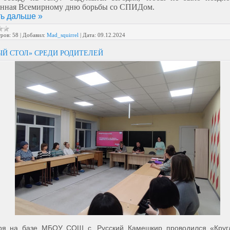
нная Всемирному дню борьбы со СПИДом.
ь дальше »
ров:
58
|
Добавил:
Mad_squirrel
|
Дата:
09.12.2024
ЫЙ СТОЛ» СРЕДИ РОДИТЕЛЕЙ
ря на базе МБОУ СОШ с. Русский Камешкир проводился «Круг