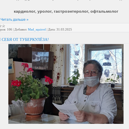
кардиолог, уролог, гастроэнтеролог, офтальмолог
.
Читать дальше »
ров:
106
|
Добавил:
Mad_squirrel
|
Дата:
31.03.2025
 СЕБЯ ОТ ТУБЕРКУЛЁЗА!