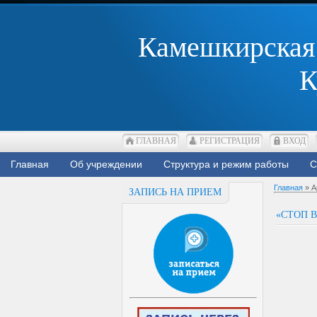
Камешкирская 
К
ГЛАВНАЯ
РЕГИСТРАЦИЯ
ВХОД
Главная
Об учреждении
Структура и режим работы
С
Главная
»
А
ЗАПИСЬ НА ПРИЕМ
«СТОП В