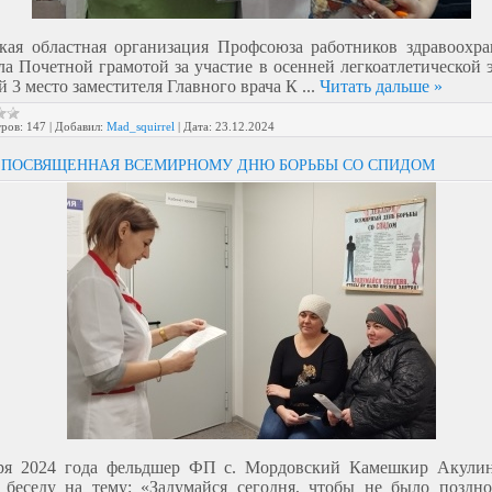
кая областная организация Профсоюза работников здравоохр
ла Почетной грамотой за участие в осенней легкоатлетической 
й 3 место заместителя Главного врача К
...
Читать дальше »
ров:
147
|
Добавил:
Mad_squirrel
|
Дата:
23.12.2024
 ПОСВЯЩЕННАЯ ВСЕМИРНОМУ ДНЮ БОРЬБЫ СО СПИДОМ
бря 2024 года фельдшер ФП с. Мордовский Камешкир Акули
 беседу на тему: «Задумайся сегодня, чтобы не было поздно 