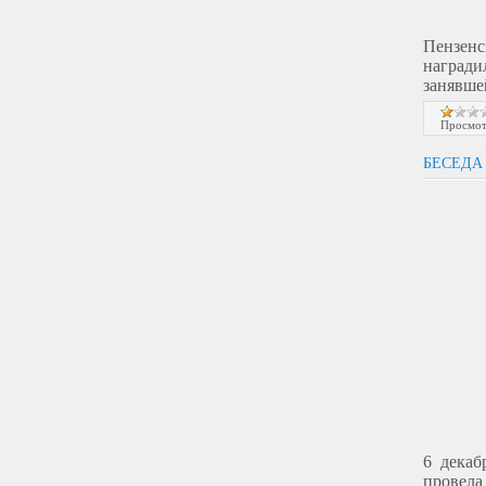
Пензенс
награди
занявше
Просмот
БЕСЕДА
6 дека
провела