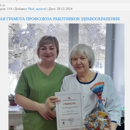
ров:
114
|
Добавил:
Mad_squirrel
|
Дата:
28.12.2024
АЯ ГРАМОТА ПРОФСОЮЗА РАБОТНИКОВ ЗДРАВООХРАНЕНИЯ