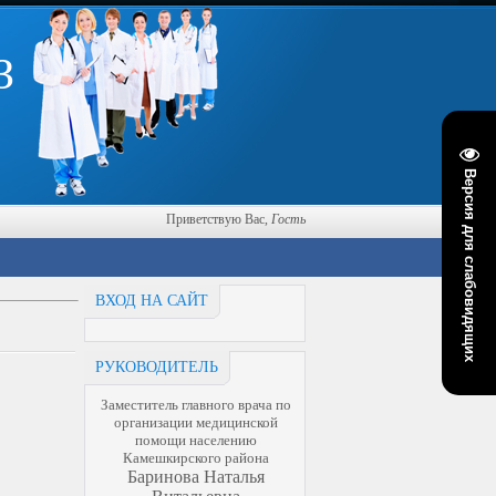
З
Версия для слабовидящих
Приветствую Вас
,
Гость
ВХОД НА САЙТ
РУКОВОДИТЕЛЬ
Заместитель главного врача по
организации медицинской
помощи населению
Камешкирского района
Баринова Наталья