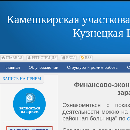
Камешкирская участкова
Кузнецкая
ГЛАВНАЯ
РЕГИСТРАЦИЯ
ВХОД
RSS
Главная
Об учреждении
Структура и режим работы
С
ЗАПИСЬ НА ПРИЕМ
Финансово-экон
зар
Ознакомиться с показ
деятельности можно на 
районная больница" по