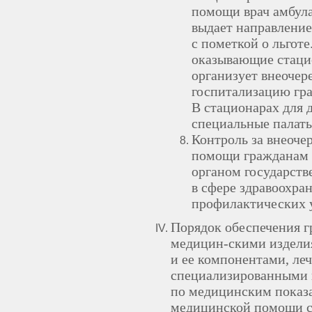
помощи врач амбул
выдает направление
с пометкой о льгот
оказывающие стац
организует внеоче
госпитализацию гр
В стационарах для 
специальные палат
Контроль за внеоч
помощи гражданам 
органом государств
в сфере здравоохра
профилактических 
Порядок обеспечения г
медицин-скими издели
и ее компонентами, ле
специализированными 
по медицинским показа
медицинской помощи с 