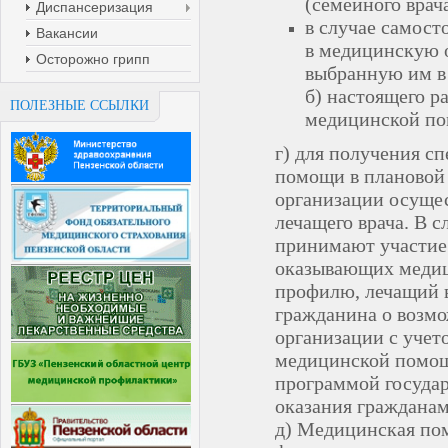
(семейного врач
Диспансеризация
в случае самост
Вакансии
в медицинскую о
Осторожно грипп
выбранную им в 
б) настоящего р
ПОЛЕЗНЫЕ ССЫЛКИ
медицинской п
г) для получения с
помощи в плановой
организации осуще
лечащего врача. В 
принимают участие
оказывающих меди
профилю, лечащий 
гражданина о возм
организации с учет
медицинской помощ
программой государ
оказания граждана
д) Медицинская по