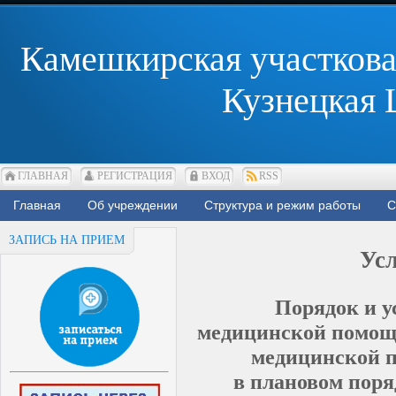
Камешкирская участкова
Кузнецкая
ГЛАВНАЯ
РЕГИСТРАЦИЯ
ВХОД
RSS
Главная
Об учреждении
Структура и режим работы
С
ЗАПИСЬ НА ПРИЕМ
Ус
Порядок и у
медицинской помощи
медицинской 
в плановом поря