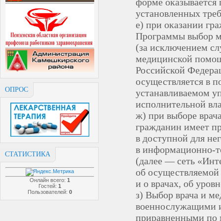
форме оказывается 
установленных треб
е) при оказании г
Программы выбор м
(за исключением сл
медицинской помощ
Российской Федерац
осуществляется в п
ОПРОС
устанавливаемом у
исполнительной вла
ж) при выборе врач
гражданин имеет п
в доступной для не
в информационно-т
СТАТИСТИКА
(далее — сеть «Инт
об осуществляемой
Онлайн всего:
1
и о врачах, об уров
Гостей:
1
Пользователей:
0
з) Выбор врача и м
военнослужащими и
приравненными по 