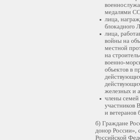
военнослужа
медалями СС
лица, награ
блокадного 
лица, работ
войны на об
местной про
на строител
военно-морск
объектов в п
действующих
действующих
железных и 
члены семей
участников 
и ветеранов 
б) Граждане Ро
донор России», 
Российской Феде