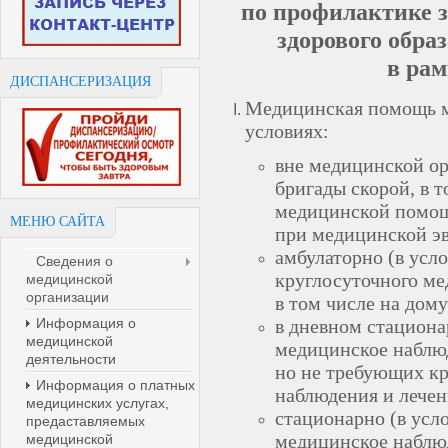
по профилактике 
здорового обра
в ра
ДИСПАНСЕРИЗАЦИЯ
Медицинская помощь м
условиях:
вне медицинской ор
бригады скорой, в 
медицинской помощи
МЕНЮ САЙТА
при медицинской эв
амбулаторно (в усл
Сведения о
круглосуточного ме
медицинской
организации
в том числе на дом
Информация о
в дневном стациона
медицинской
медицинское наблюд
деятельности
но не требующих к
Информация о платных
наблюдения и лечен
медицинских услугах,
стационарно (в усл
предаставляемых
медицинское наблюд
медицинской