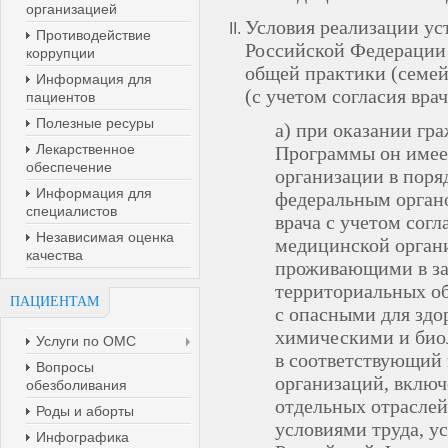
организацией
Условия реализации ус
Противодействие
Российской Федерации п
коррупции
общей практики (семейн
Информация для
(с учетом согласия врач
пациентов
Полезные ресуры
a) при оказании г
Лекарственное
Программы он имее
обеспечение
организации в пор
Информация для
федеральным органо
специалистов
врача с учетом согл
Независимая оценка
медицинской орган
качества
проживающими в за
территориальных об
ПАЦИЕНТАМ
с опасными для здо
химическими и био
Услуги по ОМС
в соответствующий 
Вопросы
организаций, включ
обезболивания
отдельных отрасле
Роды и аборты
условиями труда, у
Инфографика