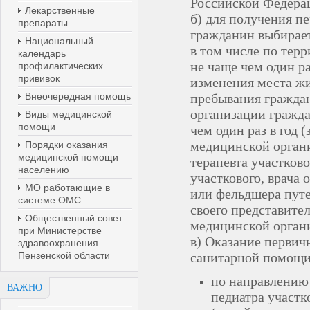
Российской Федера
Лекарственные
б) для получения 
препараты
гражданин выбирае
Национальный
в том числе по тер
календарь
не чаще чем один ра
профилактических
прививок
изменения места жи
Внеочередная помощь
пребывания гражда
организации гражда
Виды медицинской
помощи
чем один раз в год 
медицинской органи
Порядки оказания
медицинской помощи
терапевта участково
населению
участкового, врача 
МО работающие в
или фельдшера путе
системе ОМС
своего представите
Общественный совет
медицинской орган
при Министерстве
в) Оказание первич
здравоохранения
Пензенской области
санитарной помощи
по направлению 
ВАЖНО
педиатра участк