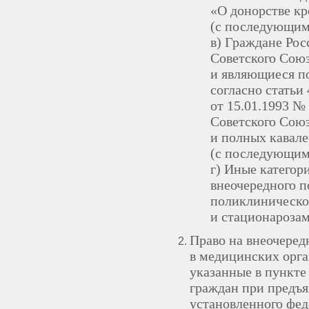
«О донорстве кр
(с последующим
в) Граждане Рос
Советского Союз
и являющиеся п
согласно статьи
от 15.01.1993 №
Советского Союз
и полных кавале
(с последующим
г) Иные категор
внеочередного п
поликлиническо
и стационароза
Право на внеочере
в медицинских орг
указанные в пункте 
граждан при предъя
установленного фед